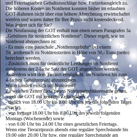
und Feiertagsarbeit Gehaltszuschläge bzw. Freizeitausgleich zu.
Die höheren Kosten im Notdienst konnten bisher im erlaubten
GOT-Rahmen nicht über eine höhere Abrechnung erwirtschaftet
werden und waren daher für Ihre Praxis nicht kostendeckend.
Was ändert sich für Sie?
Die Neufassung der GOT enthält nun einen neuen Paragrafen 3a
„Gebühren für tierärztlichen Notdienst“. Dieser regelt, wie im
Notdienst abzurechnen ist:
- Es muss eine pauschale „Notdienstgebühr“ bei einem
Tierarztbesuch zu Notdienstzeiten in Höhe von 50,- Euro (netto)
berechnet werden.
- Zusätzlich muss für tierärztliche Leistungen im Notdienst
mindestens der 2-fache Satz der GOT abgerechnet werden.
Außerdem wird dem Tierarzt ermöglicht, im Notdienst bis zum
4-fachen Gebührensatz abzurechnen.
Wann handelt es sich um Notdienst?
Zu welchen Zeiten diese neuen Notdienstgebührensätze gelten,
regelt die GOT mit genauen Zeitangaben:
- täglich von 18.00 Uhr bis 8.00 Uhr des jeweils folgenden Tages
(Nacht),
- von freitags 18.00 Uhr bis 8.00 Uhr des jeweils folgenden
Montags (Wochenende) sowie
- von 0.00 Uhr bis 24.00 Uhr eines gesetzlichen Feiertags.
Wenn eine Tierarztpraxis abends eine reguläre Sprechstunde bis
19.00 oder 20.00 Uhr bzw. eine reguläre Sprechstunde am